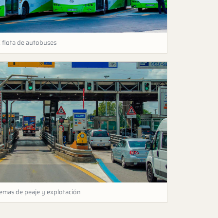
flota de autobuses
emas de peaje y explotación