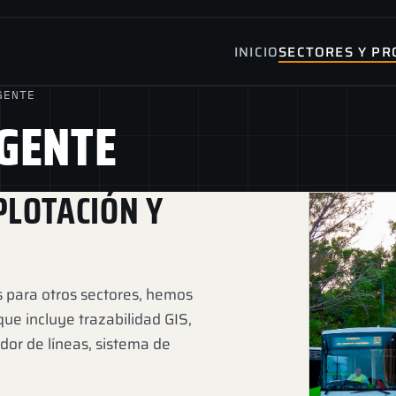
INICIO
SECTORES Y PR
GENTE
IGENTE
PLOTACIÓN Y
 para otros sectores, hemos
ue incluye trazabilidad GIS,
dor de líneas, sistema de